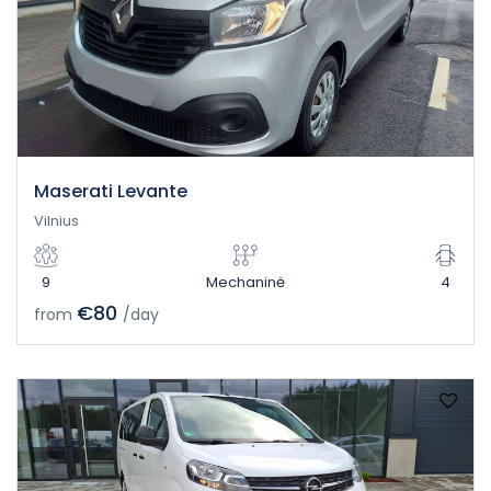
Maserati Levante
Vilnius
9
Mechaninė
4
€80
from
/day