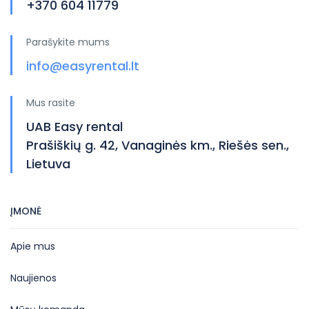
+370 604 11779
Parašykite mums
info@easyrental.lt
Mus rasite
UAB Easy rental
Prašiškių g. 42, Vanaginės km., Riešės sen.,
Lietuva
ĮMONĖ
Apie mus
Naujienos