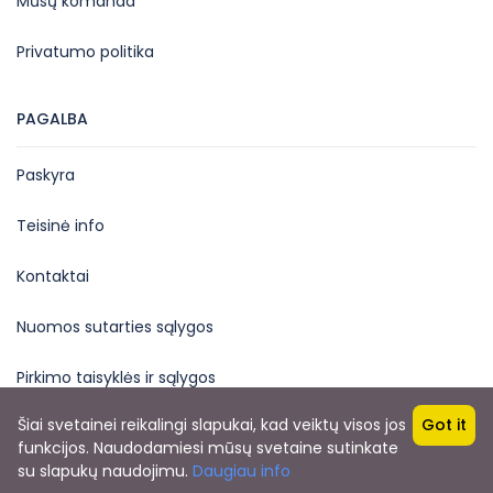
Mūsų komanda
Privatumo politika
PAGALBA
Paskyra
Teisinė info
Kontaktai
Nuomos sutarties sąlygos
Pirkimo taisyklės ir sąlygos
Šiai svetainei reikalingi slapukai, kad veiktų visos jos
Got it
funkcijos. Naudodamiesi mūsų svetaine sutinkate
su slapukų naudojimu.
Daugiau info
€125
BOOK NOW
Easy Rental
from