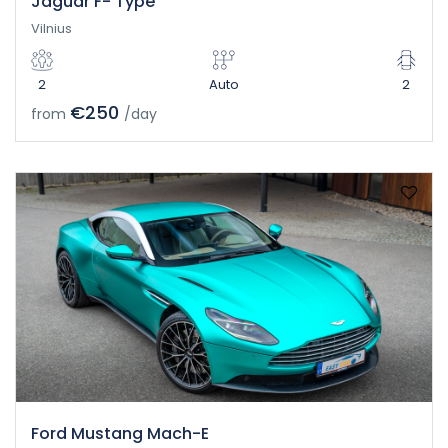
Jaguar F- Type
Vilnius
2
Auto
2
€250
from
/day
Ford Mustang Mach-E