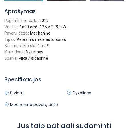
Aprašymas
Pagaminimo data:
2019
Variklis:
1600 cm³, 125 AG (92kW)
Pavarų dėžė:
Mechaninė
Tipas:
Keleivinis mikroautobusas
Sėdimų vietų skaičius:
9
Kuro tipas:
Dyzelinas
Spalva:
Pilka / sidabrinė
Specifikacijos
9 vietų
Dyzelinas
Mechaninė pavarų dėžė
Jus taip pat gali sudominti